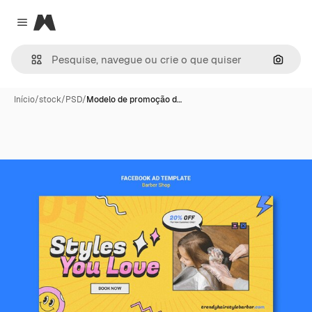
Magnific
Close menu
Pesqui
Início
/
stock
/
PSD
/
Modelo de promoção d…