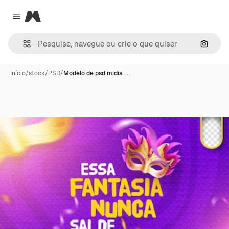
Magnific
Close menu
Pesqui
Início
/
stock
/
PSD
/
Modelo de psd mídia …