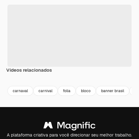
Vídeos relacionados
Premium
Premium
carnaval
carnival
folia
bloco
banner brasil
ba
A plataforma criativa para você direcionar seu melhor trabalho.