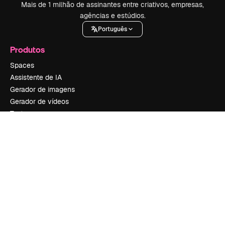
Mais de 1 milhão de assinantes entre criativos, empresas,
agências e estúdios.
Português
Produtos
Spaces
Assistente de IA
Gerador de imagens
Gerador de vídeos
Texto para voz
Conteúdo de stock
MCP para Claude/ChatGPT
New
Agentes
New
API
App móvel
Todas as ferramentas
Começar