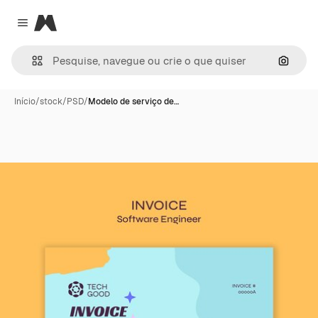
Magnific
Close menu
Pesqui
Início
/
stock
/
PSD
/
Modelo de serviço de…