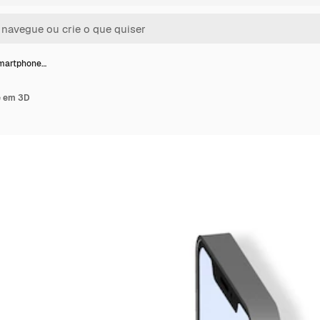
martphone…
e em 3D