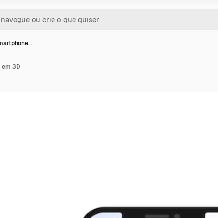
martphone…
e em 3D