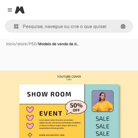
Magnific
Close menu
Pesqui
Início
/
stock
/
PSD
/
Modelo de venda de d…