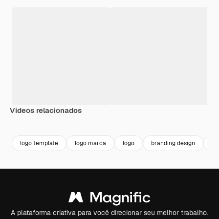
Vídeos relacionados
Premium
Premium
logo template
logo marca
logo
branding design
de
A plataforma criativa para você direcionar seu melhor trabalho.