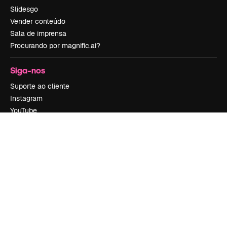
Slidesgo
Vender conteúdo
Sala de imprensa
Procurando por magnific.ai?
Siga-nos
Suporte ao cliente
Instagram
YouTube
LinkedIn
TikTok
Discord
X
Reddit
Copyright © 2010-
2026
Freepik Company S.L.U.
Todos os direitos
reservados
.