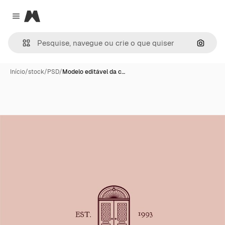
Magnific
Close menu
Pesqui
Início
/
stock
/
PSD
/
Modelo editável da c…