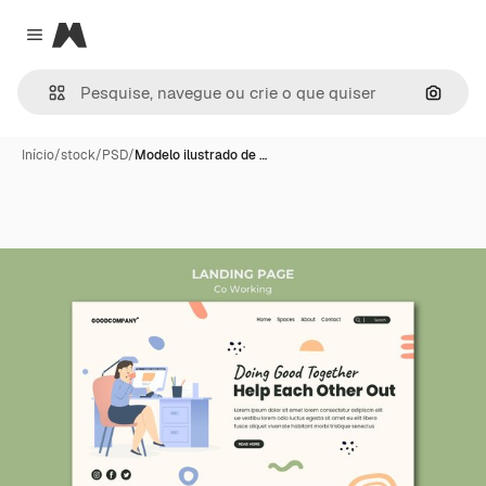
Magnific
Close menu
Pesqui
Início
/
stock
/
PSD
/
Modelo ilustrado de …