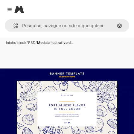
Magnific
Close menu
Pesqui
Início
/
stock
/
PSD
/
Modelo ilustrativo d…