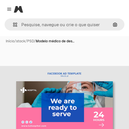
Magnific
Close menu
Pesqui
Início
/
stock
/
PSD
/
Modelo médico de des…