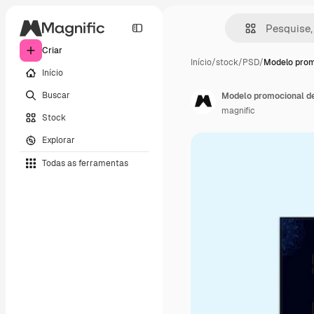
Criar
Início
/
stock
/
PSD
/
Modelo prom
Início
Buscar
magnific
Stock
Explorar
Todas as ferramentas