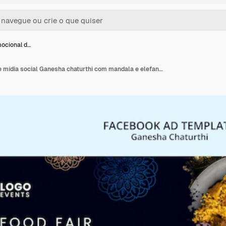
ocional d…
Modelo promocional de mídia social Ganesha chaturthi com mandala e elefante