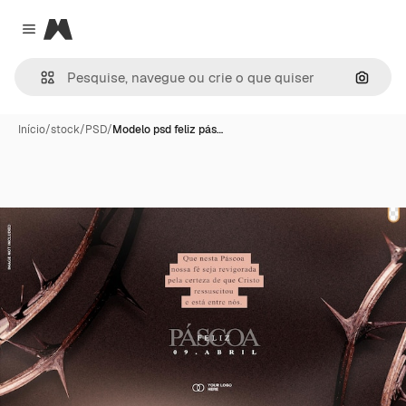
Magnific
Close menu
Pesqui
Início
/
stock
/
PSD
/
Modelo psd feliz pás…