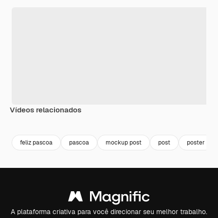
Vídeos relacionados
Premium
Premium
Premium
Premium
feliz pascoa
pascoa
mockup post
post
poster
A plataforma criativa para você direcionar seu melhor trabalho.