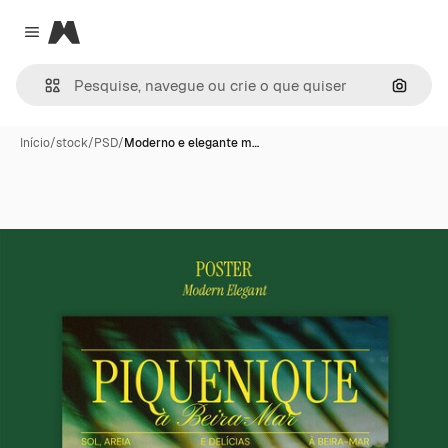
Magnific
Close menu
Pesqui
Início
/
stock
/
PSD
/
Moderno e elegante m…