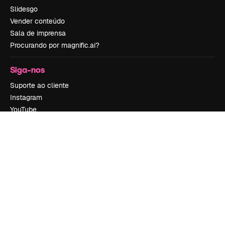
Slidesgo
Vender conteúdo
Sala de imprensa
Procurando por magnific.ai?
Siga-nos
Suporte ao cliente
Instagram
YouTube
LinkedIn
TikTok
Discord
X
Reddit
Copyright © 2010-
2026
Freepik Company S.L.U.
Todos os direitos
reservados
.