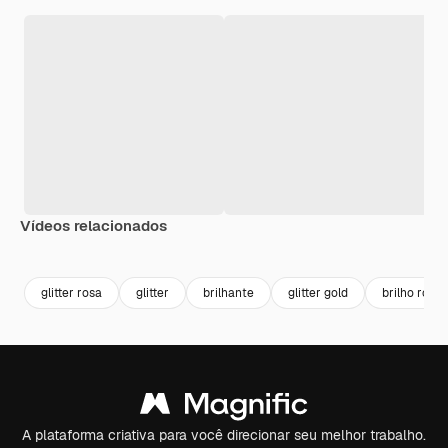
Vídeos relacionados
Premium
Premium
Premium
Premium
glitter rosa
glitter
brilhante
glitter gold
brilho rosa
A plataforma criativa para você direcionar seu melhor trabalho.