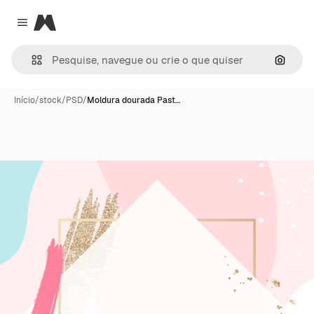
Magnific
Close menu
Pesqui
Início
/
stock
/
PSD
/
Moldura dourada Past…