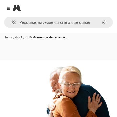
Magnific
Close menu
Pesqui
Início
/
stock
/
PSD
/
Momentos de ternura …