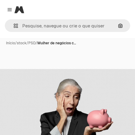
Magnific
Close menu
Pesqui
Início
/
stock
/
PSD
/
Mulher de negócios c…