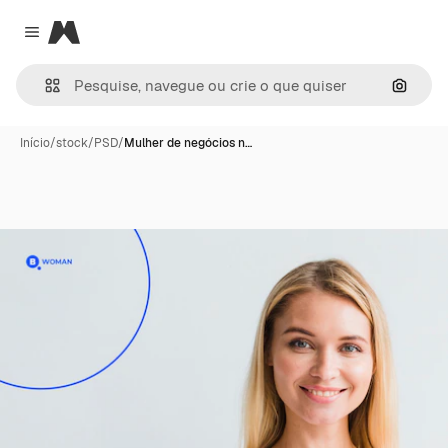
Magnific
Close menu
Pesqui
Início
/
stock
/
PSD
/
Mulher de negócios n…