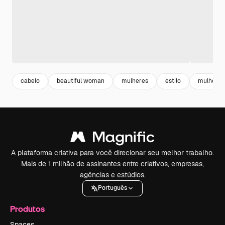
cabelo
beautiful woman
mulheres
estilo
mulher re
A plataforma criativa para você direcionar seu melhor trabalho.
Mais de 1 milhão de assinantes entre criativos, empresas,
agências e estúdios.
Português
Produtos
Spaces