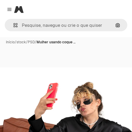
Magnific
Close menu
Pesqui
Início
/
stock
/
PSD
/
Mulher usando coque …