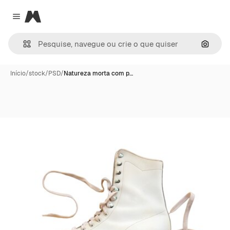
Magnific
Close menu
Pesqui
Início
/
stock
/
PSD
/
Natureza morta com p…