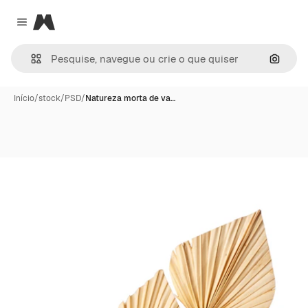
Magnific
Close menu
Pesqui
Início
/
stock
/
PSD
/
Natureza morta de va…