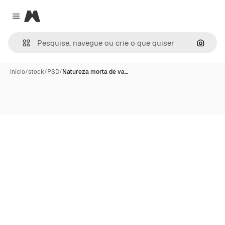
Magnific
Close menu
Pesqui
Início
/
stock
/
PSD
/
Natureza morta de va…