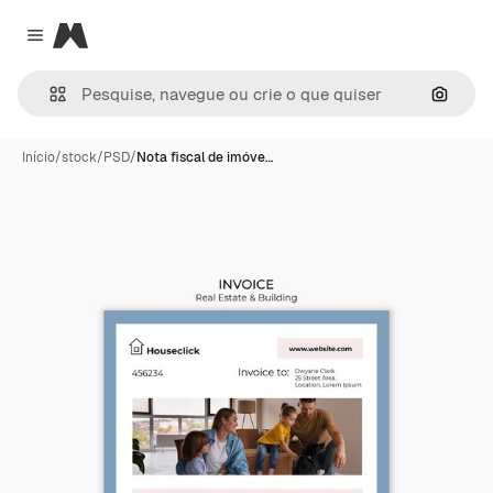
Magnific
Close menu
Pesqui
Início
/
stock
/
PSD
/
Nota fiscal de imóve…