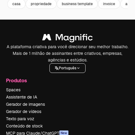
casa
propriedade
business template
invoice
arqui
A plataforma criativa para você direcionar seu melhor trabalho.
Mais de 1 milhão de assinantes entre criativos, empresas,
agências e estúdios.
Português
Produtos
Spaces
Assistente de IA
Gerador de imagens
Gerador de vídeos
Texto para voz
Conteúdo de stock
MCP para Claude/ChatGPT
New