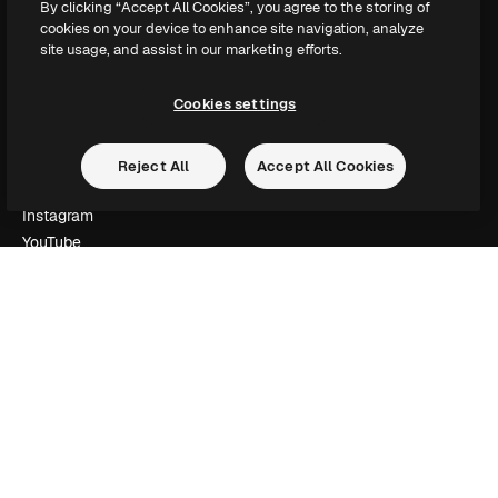
By clicking “Accept All Cookies”, you agree to the storing of
Slidesgo
cookies on your device to enhance site navigation, analyze
Vender conteúdo
site usage, and assist in our marketing efforts.
Sala de imprensa
Procurando por magnific.ai?
Cookies settings
Siga-nos
Reject All
Accept All Cookies
Suporte ao cliente
Instagram
YouTube
LinkedIn
TikTok
Discord
X
Reddit
Copyright © 2010-
2026
Freepik Company S.L.U.
Todos os direitos
reservados
.