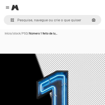
Magnific
Close menu
Pesqui
Início
/
stock
/
PSD
/
Número 1 feito de lu…