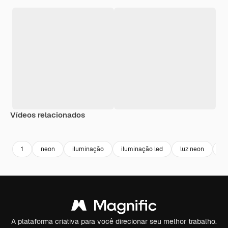
Vídeos relacionados
Premium
Premium
Premium
Premium
1
neon
iluminação
iluminação led
luz neon
sh
A plataforma criativa para você direcionar seu melhor trabalho.