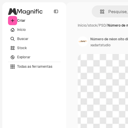
Criar
Início
/
stock
/
PSD
/
Número de n
Início
Buscar
Número de néon oito dí
xadartstudio
Stock
Explorar
Todas as ferramentas