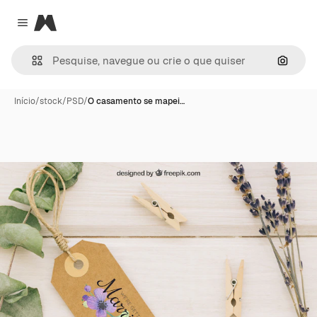
Magnific
Close menu
Pesqui
Início
/
stock
/
PSD
/
O casamento se mapei…