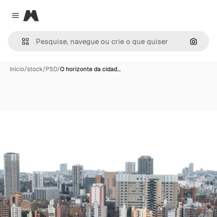
Magnific
Close menu
Pesqui
Início
/
stock
/
PSD
/
O horizonte da cidad…