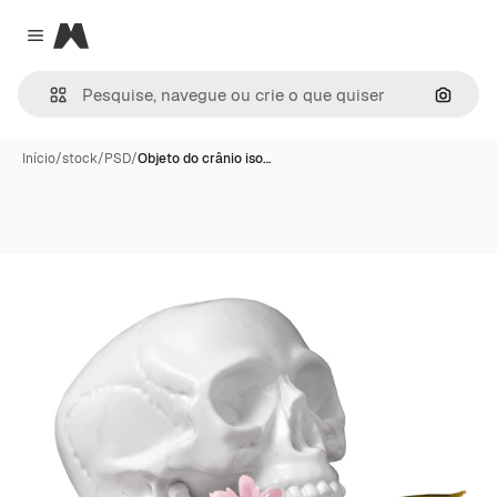
Magnific
Close menu
Pesqui
Início
/
stock
/
PSD
/
Objeto do crânio iso…