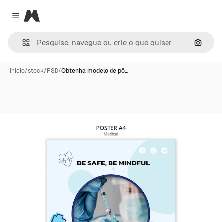
Magnific
Close menu
Pesqui
Início
/
stock
/
PSD
/
Obtenha modelo de pô…