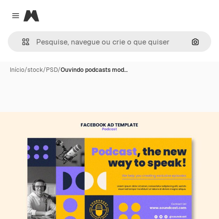
Magnific
Close menu
Pesqui
Início
/
stock
/
PSD
/
Ouvindo podcasts mod…