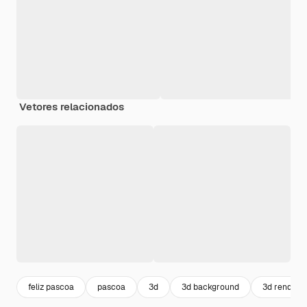
Vetores relacionados
feliz pascoa
pascoa
3d
3d background
3d render