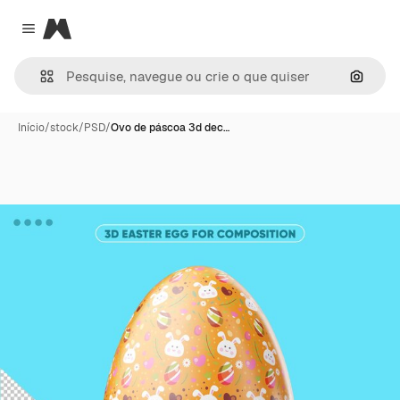
Magnific
Close menu
Pesqui
Início
/
stock
/
PSD
/
Ovo de páscoa 3d dec…