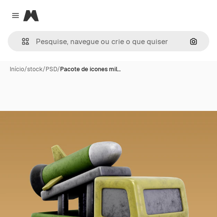
Magnific
Close menu
Pesqui
Início
/
stock
/
PSD
/
Pacote de ícones mil…