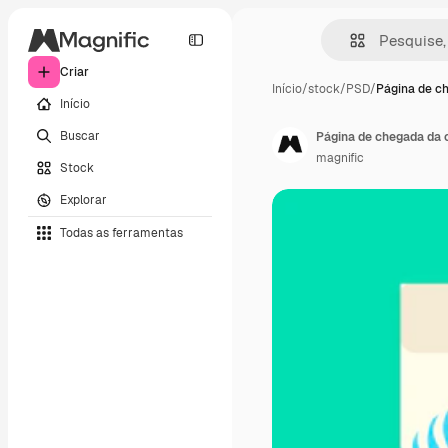
Criar
Início
/
stock
/
PSD
/
Página de c
Início
Buscar
Página de chegada da c
magnific
Stock
Explorar
Todas as ferramentas