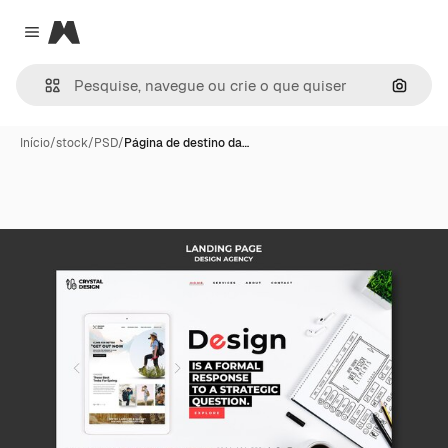
Magnific
Close menu
Pesqui
Início
/
stock
/
PSD
/
Página de destino da…