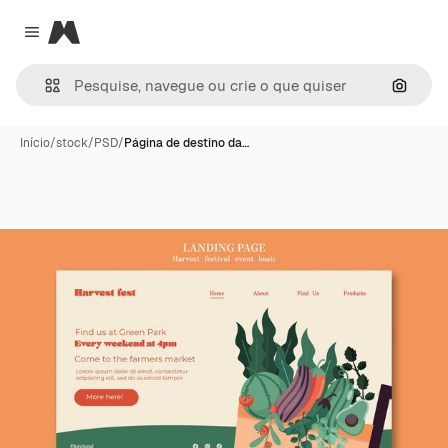
Magnific
Close menu
Pesqui
Início
/
stock
/
PSD
/
Página de destino da…