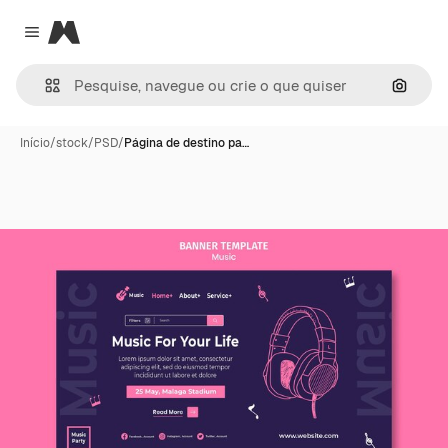
Magnific
Close menu
Pesqui
Início
/
stock
/
PSD
/
Página de destino pa…