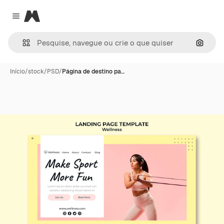
Magnific
Close menu
Pesqui
Início
/
stock
/
PSD
/
Página de destino pa…