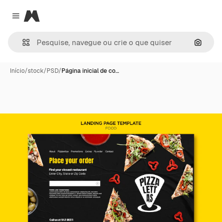
Magnific
Close menu
Pesqui
Início
/
stock
/
PSD
/
Página inicial de co…