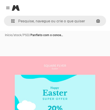
Magnific
Close menu
Pesqui
Início
/
stock
/
PSD
/
Panfleto com o conce…