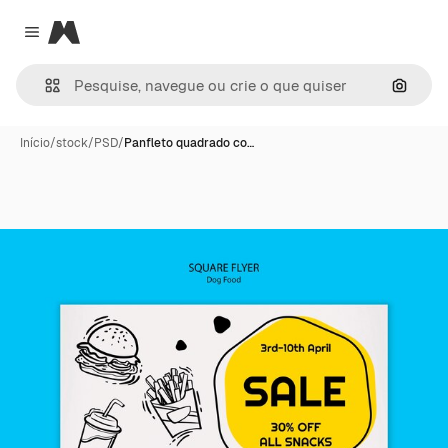
Magnific
Close menu
Pesqui
Início
/
stock
/
PSD
/
Panfleto quadrado co…