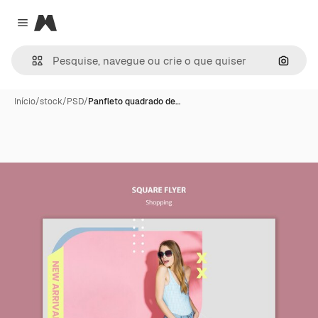
Magnific
Close menu
Pesqui
Início
/
stock
/
PSD
/
Panfleto quadrado de…