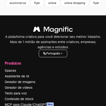
ecommerce
flyer
online
online shopping
flyer tem
A plataforma criativa para você direcionar seu melhor trabalho.
Mais de 1 milhão de assinantes entre criativos, empresas,
agências e estúdios.
Português
Produtos
Spaces
Assistente de IA
Gerador de imagens
Gerador de vídeos
Texto para voz
Conteúdo de stock
MCP para Claude/ChatGPT
New