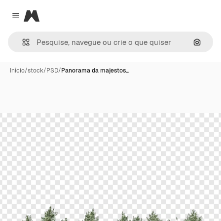
Magnific
Close menu
Pesqui
Início
/
stock
/
PSD
/
Panorama da majestos…