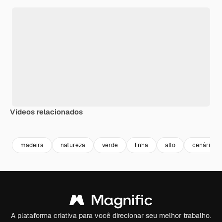
Vídeos relacionados
Premium
Premium
Premium
Premium
madeira
natureza
verde
linha
alto
cenário
A plataforma criativa para você direcionar seu melhor trabalho.