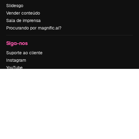
Slidesgo
Vender conteúdo
Sala de imprensa
Procurando por magnific.ai?
Siga-nos
Suporte ao cliente
Instagram
YouTube
LinkedIn
TikTok
Discord
X
Reddit
Copyright © 2010-
2026
Freepik Company S.L.U.
Todos os direitos
reservados
.