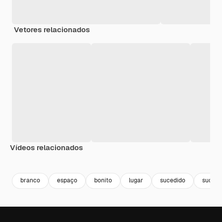
Vetores relacionados
Vídeos relacionados
Premium
Premium
Premium
Premium
branco
espaço
bonito
lugar
sucedido
sucess