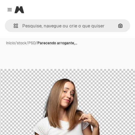
Magnific
Close menu
Pesqui
Início
/
stock
/
PSD
/
Parecendo arrogante,…