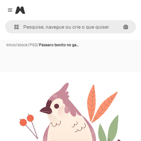
Magnific
Close menu
Pesqui
Início
/
stock
/
PSD
/
Pássaro bonito no ga…