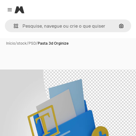
Magnific
Close menu
Pesqui
Início
/
stock
/
PSD
/
Pasta 3d Orginize