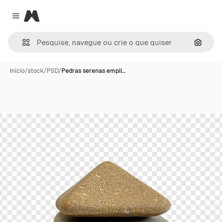
Magnific
Close menu
Pesqui
Início
/
stock
/
PSD
/
Pedras serenas empil…