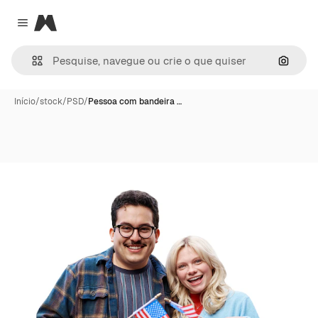
Magnific
Close menu
Pesqui
Início
/
stock
/
PSD
/
Pessoa com bandeira …