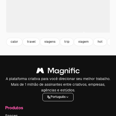
calor
travel
viagens
trip
viagem
hot
qu
A plataforma criativa para você direcionar seu melhor trabalho.
Mais de 1 milhão de assinantes entre criativos, empresas,
agências e estúdios.
Português
Produtos
Spaces