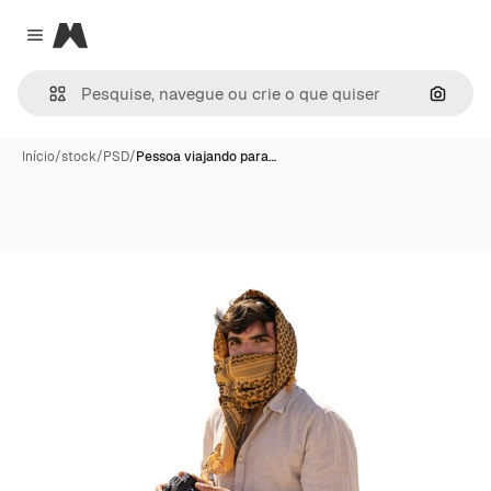
Magnific
Close menu
Pesqui
Início
/
stock
/
PSD
/
Pessoa viajando para…