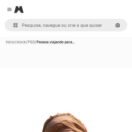
Magnific
Close menu
Pesqui
Início
/
stock
/
PSD
/
Pessoa viajando para…