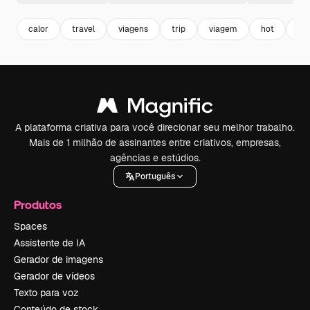
calor
travel
viagens
trip
viagem
hot
qu
A plataforma criativa para você direcionar seu melhor trabalho.
Mais de 1 milhão de assinantes entre criativos, empresas,
agências e estúdios.
Português
Produtos
Spaces
Assistente de IA
Gerador de imagens
Gerador de vídeos
Texto para voz
Conteúdo de stock