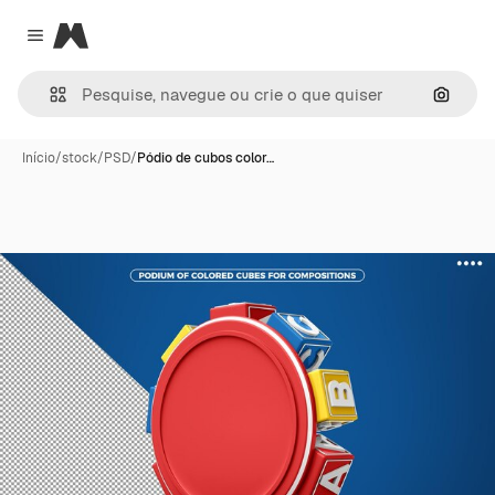
Magnific
Close menu
Pesqui
Início
/
stock
/
PSD
/
Pódio de cubos color…