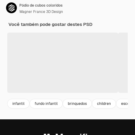
Pódio de cubos coloridos
Wagner France 3D Design
Você também pode gostar destes PSD
infantil
fundo infantil
brinquedos
children
escola i