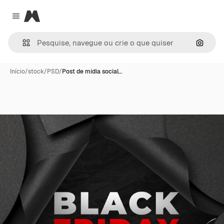
Magnific
Close menu
Pesqui
Início
/
stock
/
PSD
/
Post de mídia social…